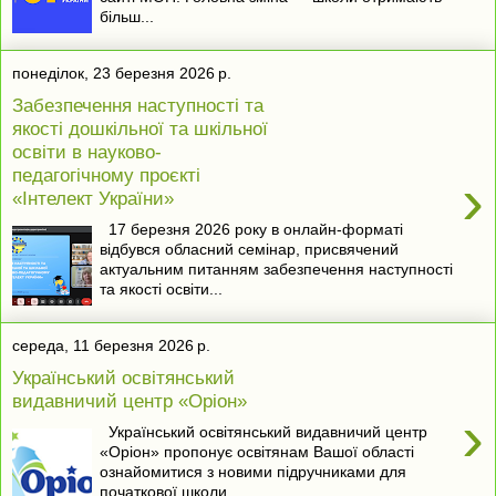
більш...
понеділок, 23 березня 2026 р.
Забезпечення наступності та
якості дошкільної та шкільної
освіти в науково-
педагогічному проєкті
›
«Інтелект України»
17 березня 2026 року в онлайн-форматі
відбувся обласний семінар, присвячений
актуальним питанням забезпечення наступності
та якості освіти...
середа, 11 березня 2026 р.
Український освітянський
видавничий центр «Оріон»
›
Український освітянський видавничий центр
«Оріон» пропонує освітянам Вашої області
ознайомитися з новими підручниками для
початкової школи...