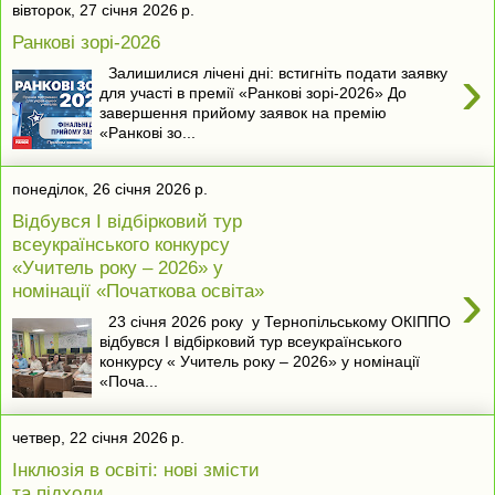
вівторок, 27 січня 2026 р.
Ранкові зорі-2026
›
Залишилися лічені дні: встигніть подати заявку
для участі в премії «Ранкові зорі-2026» До
завершення прийому заявок на премію
«Ранкові зо...
понеділок, 26 січня 2026 р.
Відбувся І відбірковий тур
всеукраїнського конкурсу
«Учитель року – 2026» у
›
номінації «Початкова освіта»
23 січня 2026 року у Тернопільському ОКІППО
відбувся І відбірковий тур всеукраїнського
конкурсу « Учитель року – 2026» у номінації
«Поча...
четвер, 22 січня 2026 р.
Інклюзія в освіті: нові змісти
та підходи