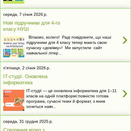
середа, 7 січня 2026 р.
Нові підручники для 4-го
класу НУШ
›
Вітаємо, колего! Раді повідомити, що наші
підручники для 4 класу тепер мають свою
сучасну «домівку»! Ми запустили сайт
навчальної літер...
пʼятниця, 2 січня 2026 р.
IT-cтудії. Оновлена
інформатика
›
IT-студії — це оновлена інформатика для 1–11
класів на одній платформі:повністю готова
програма, сучасні теми й формат, з яким
хочеться навч...
середа, 31 грудня 2025 р.
Створення відео з