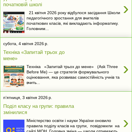
›
початковій школі
21 квітня 2026 року відбулося засідання Школи
педагогічного зростання для вчителів
початкових класів, які викладають інформатику.
Головним...
субота, 4 квітня 2026 р.
Техніка «Запитай трьох до
мене»
›
Техніка «Запитай трьох до мене» (Ask Three
Before Me) — це стратегія формувального
оцінювання, яка розвиває самостійність учнів та
вчить...
пʼятниця, 3 квітня 2026 р.
Поділ класу на групи: правила
змінилися
›
Міністерство освіти і науки України оновило
правила поділу класів на групи, повідомили на
сайті МОН. Головна зміна — школи отримають